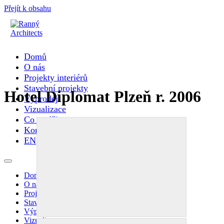
Přejít k obsahu
Domů
O nás
Projekty interiérů
Stavební projekty
Hotel Diplomat Plzeň r. 2006
Výprodej
Vizualizace
Co se děje
Kontakty
EN
Domů
O nás
Projekty interiérů
Stavební projekty
Výprodej
Vizualizace