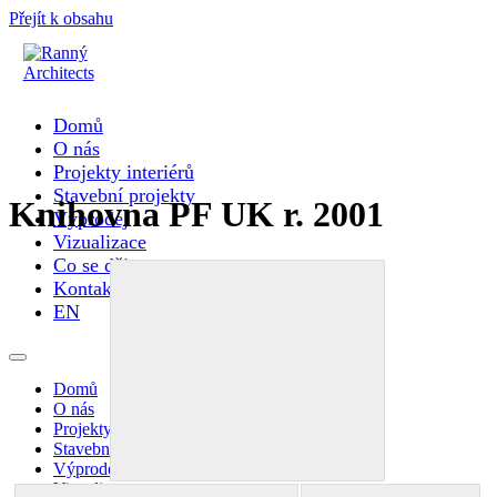
Přejít k obsahu
Domů
O nás
Projekty interiérů
Stavební projekty
Knihovna PF UK r. 2001
Výprodej
Vizualizace
Co se děje
Kontakty
EN
Domů
O nás
Projekty interiérů
Stavební projekty
Výprodej
Vizualizace