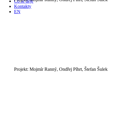
Co se děje
Kontakty
EN
Projekt: Mojmír Ranný, Ondřej Píhrt, Štefan Šulek