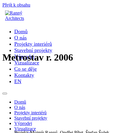
Přejít k obsahu
Domů
O nás
Projekty interiérů
Stavební projekty
Metrostav r. 2006
Výprodej
Vizualizace
Co se děje
Kontakty
EN
Domů
O nás
Projekty interiérů
Stavební projekty
Výprodej
Vizualizace
Projekt: Mojmír Ranný, Ondřej Píhrt, Štefan Šulek